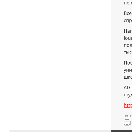
пер
Все
спр
Наг
Jou
пол
тыс
Поб
уни
шко
AI 
сту
htt
08.0
Рас
стр