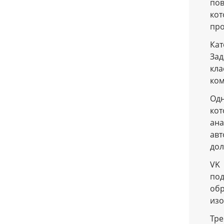
пов
ко
про
Кат
Зад
кла
ком
Одн
кот
ан
авт
дол
VK 
под
обр
изо
Тре