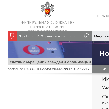
О СЛУЖ
ФЕДЕРАЛЬНАЯ СЛУЖБА ПО
НАДЗОРУ В СФЕРЕ
ЗДРАВООХРАНЕНИЯ
Медицинс
Перейти на сайт Территориального органа
Но
Счетчик обращений граждан и организаций
130775
8599
122176
ВРАЧ
ПОСТУПИЛО
НА РАССМОТРЕНИИ
РЕШЕНО
ИИ
Уча
Сбе
иск
пре