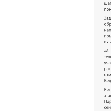
ша
пон
За
об
нап
пом
их 
«AI
тех
уча
рас
отм
Вед
Рег
эта
Пар
сен