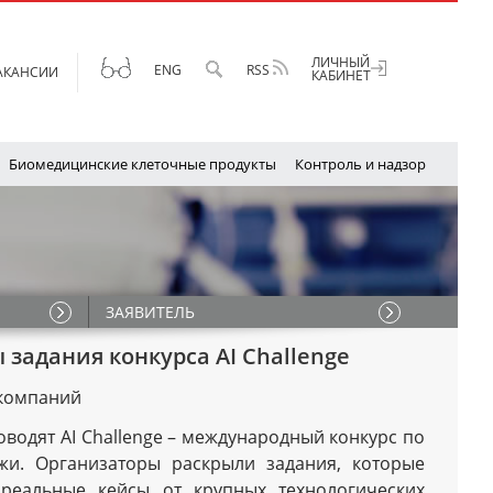
ЛИЧНЫЙ
ENG
RSS
АКАНСИИ
СПЕЦИАЛЬНАЯ
КАБИНЕТ
ПОИСК
ВЕРСИЯ
ПО
САЙТУ
Биомедицинские клеточные продукты
Контроль и надзор
ЗАЯВИТЕЛЬ
задания конкурса AI Challenge
 компаний
оводят AI Challenge – международный конкурс по
ежи. Организаторы раскрыли задания, которые
 реальные кейсы от крупных технологических