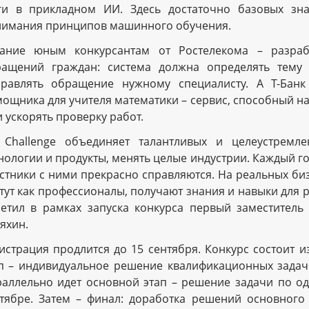
ги в прикладном ИИ. Здесь достаточно базовых зн
имания принципов машинного обучения.
дание юным конкурсантам от Ростелекома – разраб
ращений граждан: система должна определять тему
равлять обращение нужному специалисту. А Т-Банк
ощника для учителя математики – сервис, способный н
и ускорять проверку работ.
 Challenge объединяет талантливых и целеустремл
нологии и продукты, менять целые индустрии. Каждый г
стники с ними прекрасно справляются. На реальных би
тут как профессионалы, получают знания и навыки для 
етил в рамках запуска конкурса первый заместитель
яхин.
истрация продлится до 15 сентября. Конкурс состоит 
п – индивидуальное решение квалификационных задач
аллельно идет основной этап – решение задачи по од
тябре. Затем – финал: доработка решений основного