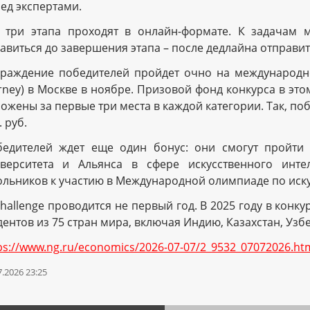
ед экспертами.
 три этапа проходят в онлайн-формате. К задачам
авиться до завершения этапа – после дедлайна отправит
раждение победителей пройдет очно на международной к
rney) в Москве в ноябре. Призовой фонд конкурса в это
ожены за первые три места в каждой категории. Так, п
. руб.
едителей ждет еще один бонус: они смогут пройти
верситета и Альянса в сфере искусственного инте
льников к участию в Международной олимпиаде по искусс
Challenge проводится не первый год. В 2025 году в конк
дентов из 75 стран мира, включая Индию, Казахстан, Уз
ps://www.ng.ru/economics/2026-07-07/2_9532_07072026.ht
7.2026 23:25
печатать
аницу