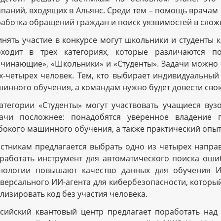
паний, входящих в Альянс. Среди тем – помощь врачам 
аботка обращений граждан и поиск уязвимостей в слож
нять участие в конкурсе могут школьники и студенты к
оходит в трех категориях, которые различаются 
чинающие», «Школьники» и «Студенты». Задачи можно 
х-четырех человек. Тем, кто выбирает индивидуальный
инного обучения, а командам нужно будет довести свою
атегории «Студенты» могут участвовать учащиеся вуз
дачи посложнее: понадобятся уверенное владение 
бокого машинного обучения, а также практический опы
стникам предлагается выбрать одно из четырех направ
работать инструмент для автоматического поиска оши
нологии повышают качество данных для обучения ИИ-
версального ИИ-агента для кибербезопасности, которы
лизировать код без участия человека.
сийский квантовый центр предлагает поработать на