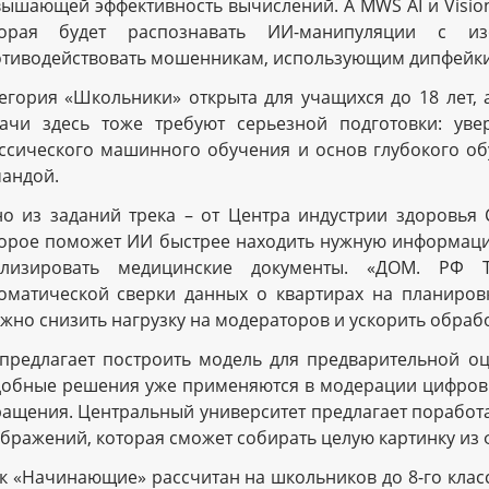
ышающей эффективность вычислений. А MWS AI и Vision
торая будет распознавать ИИ-манипуляции с и
тиводействовать мошенникам, использующим дипфейки
егория «Школьники» открыта для учащихся до 18 лет, 
ачи здесь тоже требуют серьезной подготовки: ув
ссического машинного обучения и основ глубокого обу
андой.
о из заданий трека – от Центра индустрии здоровья 
орое поможет ИИ быстрее находить нужную информаци
ализировать медицинские документы. «ДОМ. РФ Те
оматической сверки данных о квартирах на планировк
жно снизить нагрузку на модераторов и ускорить обраб
предлагает построить модель для предварительной оц
обные решения уже применяются в модерации цифров
ащения. Центральный университет предлагает поработ
бражений, которая сможет собирать целую картинку из 
к «Начинающие» рассчитан на школьников до 8-го класс