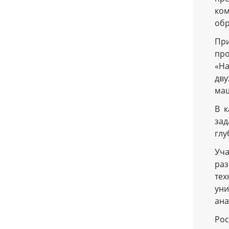
ком
обр
При
пр
«На
дву
маш
В к
за
глу
Уча
раз
тех
уни
ана
Рос