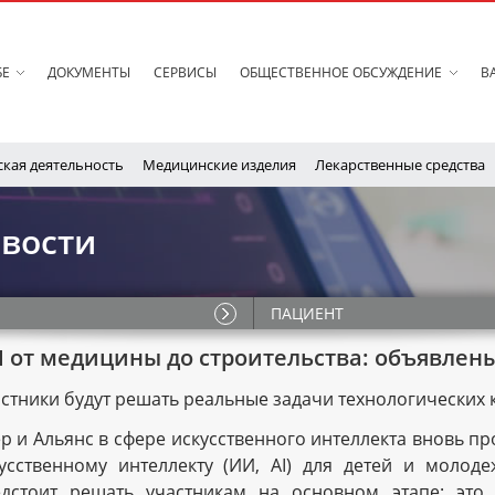
БЕ
ДОКУМЕНТЫ
СЕРВИСЫ
ОБЩЕСТВЕННОЕ ОБСУЖДЕНИЕ
В
кая деятельность
Медицинские изделия
Лекарственные средства
вости
ПАЦИЕНТ
 от медицины до строительства: объявлены 
стники будут решать реальные задачи технологических
р и Альянс в сфере искусственного интеллекта вновь пр
усственному интеллекту (ИИ, AI) для детей и молод
дстоит решать участникам на основном этапе: это