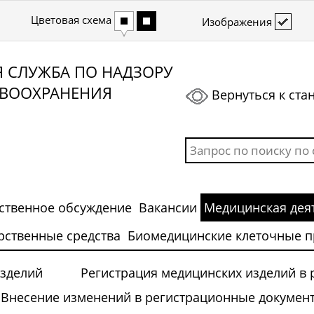
рупный
ий
Светлая
Темная
Цветовая схема
Изображения
т
рифт
 СЛУЖБА ПО НАДЗОРУ
АВООХРАНЕНИЯ
Вернуться к ста
твенное обсуждение
Вакансии
Медицинская дея
рственные средства
Биомедицинские клеточные п
изделий
Регистрация медицинских изделий в 
Внесение изменений в регистрационные докумен