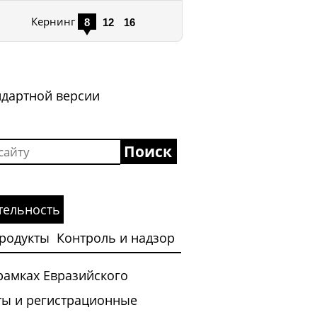
Кернинг
Стандартное
Среднее
Большое
8
12
16
рассторяние
рассторяние
рассторяние
между
между
между
буквами
буквами
буквами
ндартной версии
тельность
родукты
Контроль и надзор
рамках Евразийского
ты и регистрационные