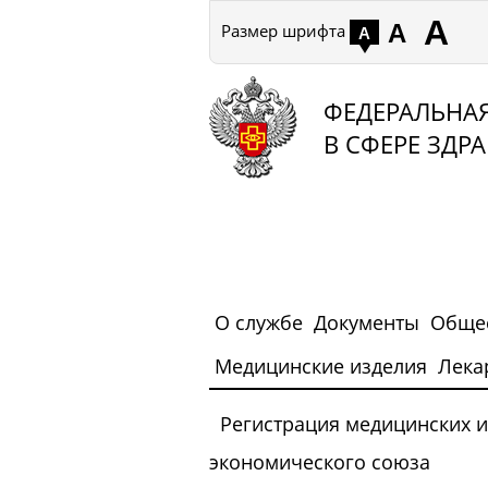
К
А
Средн
А
Размер шрифта
Мелкий
А
шрифт
шриф
ш
ФЕДЕРАЛЬНАЯ
В СФЕРЕ ЗДР
О службе
Документы
Общес
Медицинские изделия
Лека
Регистрация медицинских 
экономического союза