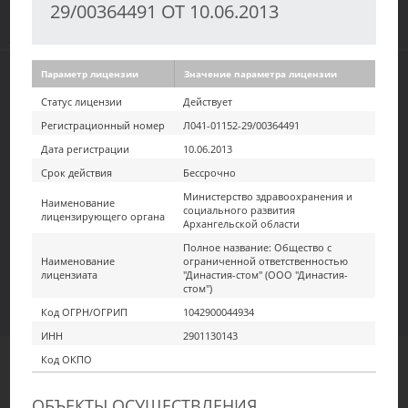
"Расширенный поиск" / "Вывести результаты"
29/00364491 ОТ 10.06.2013
Смотреть весь текст
НА
ПОИСК ЛИЦЕНЗИЙ В ЕДИНОМ
Параметр лицензии
Значение параметра лицензии
ВЕСЬ
РЕЕСТРЕ ЛИЦЕНЗИЙ, В ТОМ ЧИСЛЕ
Статус лицензии
Действует
ЭКРАН
ЛИЦЕНЗИЙ, ВЫДАННЫХ ОРГАНАМИ
Регистрационный номер
Л041-01152-29/00364491
ГОСУДАРСТВЕННОЙ ВЛАСТИ
Дата регистрации
10.06.2013
СУБЪЕКТОВ РОССИЙСКОЙ
Срок действия
Бессрочно
ФЕДЕРАЦИИ В СООТВЕТСТВИИ С
Министерство здравоохранения и
ПЕРЕДАННЫМ ПОЛНОМОЧИЕМ ПО
Наименование
социального развития
лицензирующего органа
ЛИЦЕНЗИРОВАНИЮ ОТДЕЛЬНЫХ
Архангельской области
ВИДОВ ДЕЯТЕЛЬНОСТИ
Полное название: Общество с
Наименование
ограниченной ответственностью
лицензиата
"Династия-стом" (ООО "Династия-
стом")
НАЙТИ!
Код ОГРН/ОГРИП
1042900044934
Расширенный поиск
Вывести реестр
ИНН
2901130143
Код ОКПО
Ска
Показать
записей
в
25
ОБЪЕКТЫ ОСУЩЕСТВЛЕНИЯ