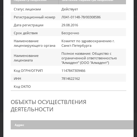
"Расширенный поиск" / "Вывести результаты"
Статус лицензии
Действует
Смотреть весь текст
Регистрационный номер
Л041-01148-78/00308586
НА
ПОИСК ЛИЦЕНЗИЙ В ЕДИНОМ
Дата регистрации
29.08.2016
ВЕСЬ
РЕЕСТРЕ ЛИЦЕНЗИЙ, В ТОМ ЧИСЛЕ
Срок действия
Бессрочно
ЭКРАН
ЛИЦЕНЗИЙ, ВЫДАННЫХ ОРГАНАМИ
Наименование
Комитет по здравоохранению г.
ГОСУДАРСТВЕННОЙ ВЛАСТИ
лицензирующего органа
Санкт-Петербурга
СУБЪЕКТОВ РОССИЙСКОЙ
Полное название: Общество с
Наименование
ограниченной ответственностью
ФЕДЕРАЦИИ В СООТВЕТСТВИИ С
лицензиата
"Алмадент" (ООО "Алмадент")
ПЕРЕДАННЫМ ПОЛНОМОЧИЕМ ПО
Код ОГРН/ОГРИП
1147847309466
ЛИЦЕНЗИРОВАНИЮ ОТДЕЛЬНЫХ
ИНН
7814622162
ВИДОВ ДЕЯТЕЛЬНОСТИ
Код ОКПО
НАЙТИ!
ОБЪЕКТЫ ОСУЩЕСТВЛЕНИЯ
Расширенный поиск
Вывести реестр
ДЕЯТЕЛЬНОСТИ
Ска
Адрес
Показать
записей
в
25