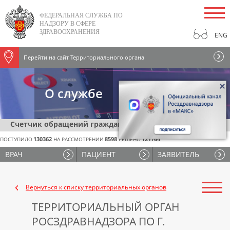
ФЕДЕРАЛЬНАЯ СЛУЖБА ПО
НАДЗОРУ В СФЕРЕ
ЗДРАВООХРАНЕНИЯ
ENG
СПЕЦИАЛЬ
ВЕРСИЯ
Перейти на сайт Территориального органа
О службе
Счетчик обращений граждан и организаций
130362
8598
121764
ПОСТУПИЛО
НА РАССМОТРЕНИИ
РЕШЕНО
ВРАЧ
ПАЦИЕНТ
ЗАЯВИТЕЛЬ
Вернуться к списку территориальных органов
ТЕРРИТОРИАЛЬНЫЙ ОРГАН
РОСЗДРАВНАДЗОРА ПО Г.